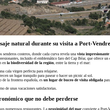
saje natural durante su visita a Port-Vendr
s senderos costeros, donde cada curva revela una
vista impresionante 
esionantes, incluido el emblemático faro del Cap Béar, que ofrece un 
en en
la biodiversidad de la región
, entre la tierra y el mar:
a cala virgen perfecta para relajarse.
frecen un lugar tranquilo para pasear o hacer un picnic al sol.
do de la frontera española, es
un lugar de buceo de visita obligada
para
imo de unas vacaciones satisfactorias.
tronómico que no debe perderse
 sus numerosos restaurantes. La
proximidad del mar
convierte a Port-