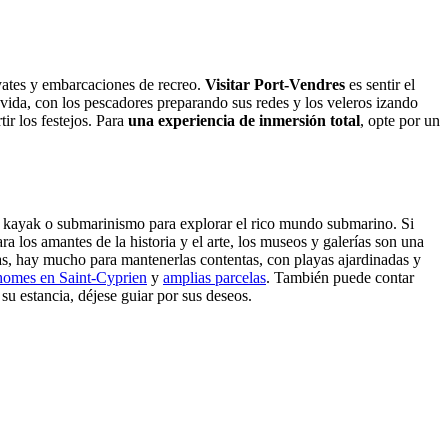
yates y embarcaciones de recreo.
Visitar Port-Vendres
es sentir el
la vida, con los pescadores preparando sus redes y los veleros izando
tir los festejos. Para
una experiencia de inmersión total
, opte por un
, kayak o submarinismo para explorar el rico mundo submarino. Si
ara los amantes de la historia y el arte, los museos y galerías son una
ias, hay mucho para mantenerlas contentas, con playas ajardinadas y
 homes en Saint-Cyprien
y
amplias parcelas
. También puede contar
u estancia, déjese guiar por sus deseos.