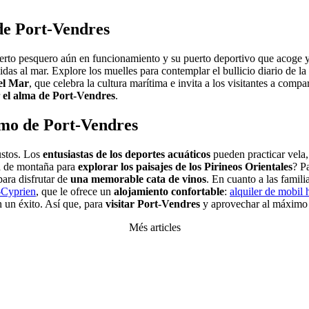
de Port-Vendres
uerto pesquero aún en funcionamiento y su puerto deportivo que acoge 
alidas al mar. Explore los muelles para contemplar el bullicio diario de 
del Mar
, que celebra la cultura marítima e invita a los visitantes a compar
r
el alma de Port-Vendres
.
imo de Port-Vendres
ustos. Los
entusiastas de los deportes acuáticos
pueden practicar vela
ta de montaña para
explorar los paisajes de los Pirineos Orientales
? P
 para disfrutar de
una memorable cata de vinos
. En cuanto a las famil
-Cyprien
, que le ofrece un
alojamiento confortable
:
alquiler de mobil
 un éxito. Así que, para
visitar Port-Vendres
y aprovechar al máximo s
Més articles