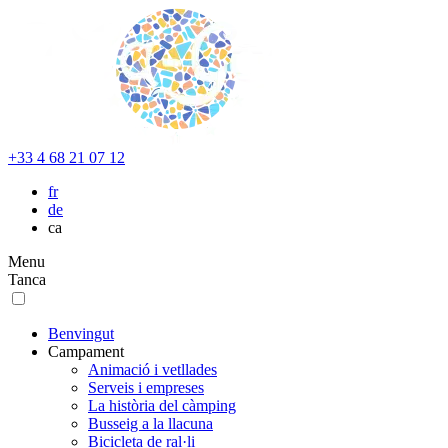
+33 4 68 21 07 12
fr
de
ca
Menu
Tanca
Benvingut
Campament
Animació i vetllades
Serveis i empreses
La història del càmping
Busseig a la llacuna
Bicicleta de ral·li