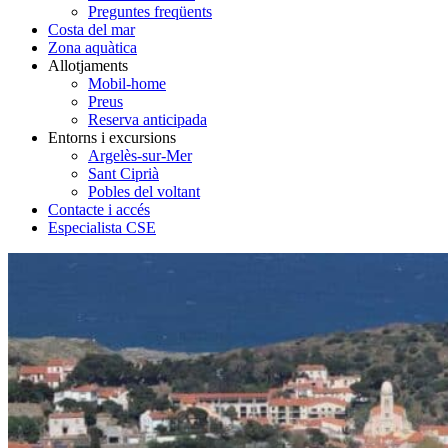
Preguntes freqüents
Costa del mar
Zona aquàtica
Allotjaments
Mobil-home
Preus
Reserva anticipada
Entorns i excursions
Argelès-sur-Mer
Sant Ciprià
Pobles del voltant
Contacte i accés
Especialista CSE