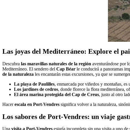
Las joyas del Mediterráneo: Explore el pai
Descubra
las maravillas naturales de la región
aventurándose por lo
Mediterráneo. El sendero del
Cap Béar
le conducirá a panoramas impr
de la naturaleza
les encantarán estas excursiones, ya que se sumerg
La playa de Paulilles
, enmarcada por viñedos y montañas, es un
Los jardines de cedros
, donde florece la flora mediterránea, o
El área marina protegida del Cap de Creus
, justo al otro la
Hacer
escala en Port-Vendres
significa volver a la naturaleza, sinón
Los sabores de Port-Vendres: un viaje gas
Una
visita a Port-Vendres
estaría incompleta sin una visita a uno de