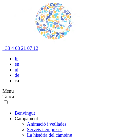
+33 4 68 21 07 12
fr
en
nl
de
ca
Menu
Tanca
Benvingut
Campament
Animació i vetllades
Serveis i empreses
La història del càmping