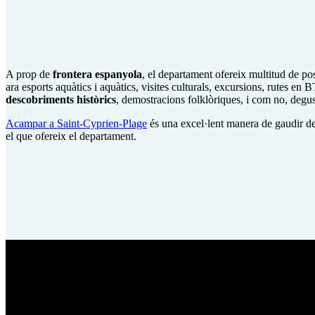
A prop de
frontera espanyola
, el departament ofereix multitud de pos
ara esports aquàtics i aquàtics, visites culturals, excursions, rutes en
descobriments històrics
, demostracions folklòriques, i com no, degus
Acampar a Saint-Cyprien-Plage
és una excel·lent manera de gaudir del
el que ofereix el departament.