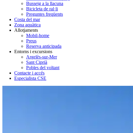
Busseig a la llacuna
Bicicleta de ral·li
Preguntes freqüents
Costa del mar
Zona aquàtica
Allotjaments
Mobil-home
Preus
Reserva anticipada
Entorns i excursions
Argelès-sur-Mer
Sant Ciprià
Pobles del voltant
Contacte i accés
Especialista CSE