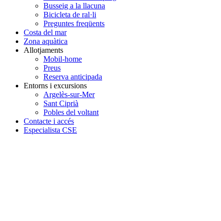
Busseig a la llacuna
Bicicleta de ral·li
Preguntes freqüents
Costa del mar
Zona aquàtica
Allotjaments
Mobil-home
Preus
Reserva anticipada
Entorns i excursions
Argelès-sur-Mer
Sant Ciprià
Pobles del voltant
Contacte i accés
Especialista CSE