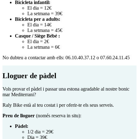
Bicicleta infantil:
El dia = 12€
La setmana = 39€
Bicicleta per a adults:
El dia = 14€
La setmana = 45€
Casque / Siège Bébé :
El dia = 2€
La setmana = 6€
No dubteu a contactar amb ells: 06.10.40.37.12 o 07.60.24.11.45
Lloguer de pàdel
Vols provar el pàdel i passar una estona agradable al nostre bonic
mar Mediterrani?
Raly Bike està al teu costat i per oferir-te els seus serveis.
Preu de lloguer
(només reserva in situ):
Pàdel:
1/2 dia = 29€
Dia = 39€