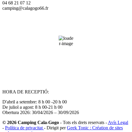
04 68 21 07 12
camping@calagogo66.fr
Saint-Cyprien, FR
18:13,
08/08/2026
33
°C
42 %
Wind Gust:
28 mph
Clouds:
34%
Sunrise:
06:46
Sunset:
21:00
HORA DE RECEPTIÓ:
D'abril a setembre: 8 h 00 -20 h 00
De juliol a agost: 8 h 00-21 h 00
Obertura 2026: 30/04/2026 – 30/09/2026
© 2026 Camping Cala-Gogo
- Tots els drets reservats -
Avís Legal
-
Política de privacitat
- Dirigit per
Geek Tonic : Création de sites