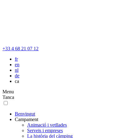
+33 4 68 21 07 12
fr
en
nl
de
ca
Menu
Tanca
Benvingut
Campament
Animació i vetllades
Serveis i empreses
La història del càmping