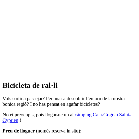
Bicicleta de ral·li
Vols sortir a passejar? Per anar a descobrir l’entorn de la nostra
bonica regió? I no has pensat en agafar bicicletes?
No et preocupis, pots llogar-ne un al
càmping Cala-Gogo a Saint-
Cyprien
!
Preu de lloguer
(només reserva in situ):