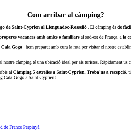
Com arribar al càmping?
o de Saint-Cyprien al Llenguadoc-Rosselló
. El càmping és
de fàci
s properes vacances amb amics o familiars
al sud-est de França, a
la c
s Cala Gogo
, hem preparat amb cura la ruta per visitar el nostre estab
l nostre càmping té una ubicació ideal per als turistes. Ràpidament us 
ibis al
Càmping 5 estrelles a Saint-Cyprien. Troba’ns a recepció
, 
ng Cala-Gogo a Saint-Cyprien!
ud de France Perpinyà.