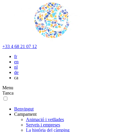
+33 4 68 21 07 12
fr
en
nl
de
ca
Menu
Tanca
Benvingut
Campament
Animació i vetllades
Serveis i empreses
La història del càmping