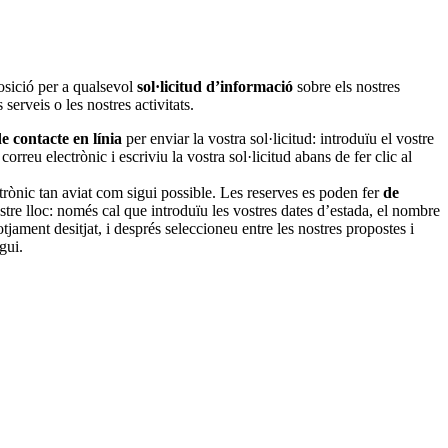
posició per a qualsevol
sol·licitud d’informació
sobre els nostres
 serveis o les nostres activitats.
e contacte en línia
per enviar la vostra sol·licitud: introduïu el vostre
rreu electrònic i escriviu la vostra sol·licitud abans de fer clic al
trònic tan aviat com sigui possible. Les reserves es poden fer
de
ostre lloc: només cal que introduïu les vostres dates d’estada, el nombre
lotjament desitjat, i després seleccioneu entre les nostres propostes i
gui.