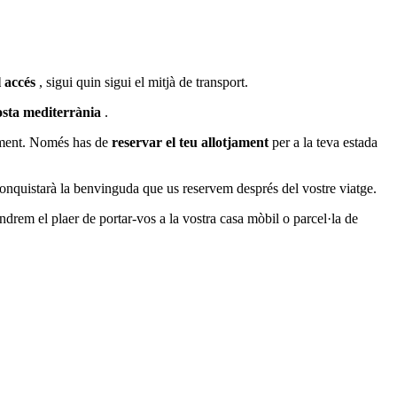
l accés
, sigui quin sigui el mitjà de transport.
osta mediterrània
.
liment. Només has de
reservar el teu allotjament
per a la teva estada
conquistarà la benvinguda que us reservem després del vostre viatge.
tindrem el plaer de portar-vos a la vostra casa mòbil o parcel·la de