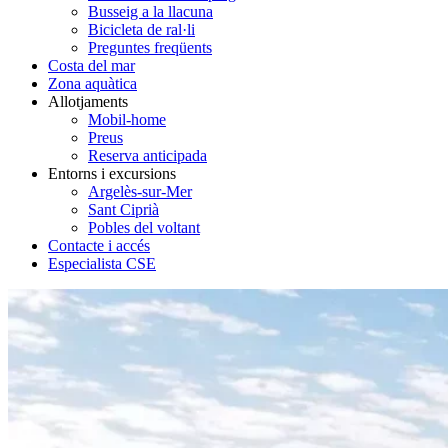
Busseig a la llacuna
Bicicleta de ral·li
Preguntes freqüents
Costa del mar
Zona aquàtica
Allotjaments
Mobil-home
Preus
Reserva anticipada
Entorns i excursions
Argelès-sur-Mer
Sant Ciprià
Pobles del voltant
Contacte i accés
Especialista CSE