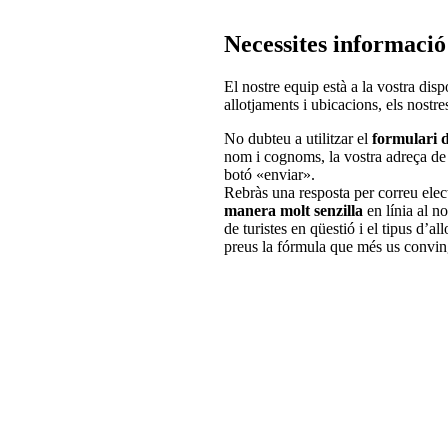
Necessites informació
El nostre equip està a la vostra dis
allotjaments i ubicacions, els nostres
No dubteu a utilitzar el
formulari d
nom i cognoms, la vostra adreça de co
botó «enviar».
Rebràs una resposta per correu elec
manera molt senzilla
en línia al n
de turistes en qüestió i el tipus d’al
preus la fórmula que més us convin