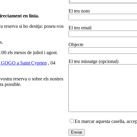
El teu nom
irectament en línia.
a reserva si ho desitja: poseu-vos
El teu email
s.
Objecte
00 els mesos de juliol i agost.
El teu missatge (opcional)
OGO a Saint Cyprien
, 04
ostra reserva o sobre els nostres
ra possible.
En marcar aquesta casella, acce