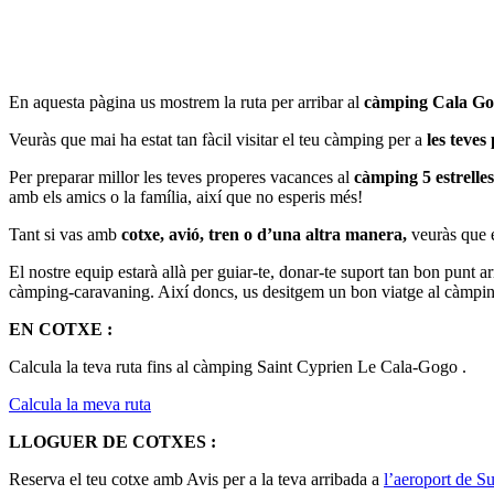
En aquesta pàgina us mostrem la ruta per arribar al
càmping Cala Gog
Veuràs que mai ha estat tan fàcil visitar el teu càmping per a
les teve
Per preparar millor les teves properes vacances al
càmping 5 estrelle
amb els amics o la família, així que no esperis més!
Tant si vas amb
cotxe, avió, tren o d’una altra manera,
veuràs que e
El nostre equip estarà allà per guiar-te, donar-te suport tan bon punt arr
càmping-caravaning. Així doncs, us desitgem un bon viatge al càmpi
EN COTXE :
Calcula la teva ruta fins al càmping Saint Cyprien Le Cala-Gogo .
Calcula la meva ruta
LLOGUER DE COTXES :
Reserva el teu cotxe amb Avis per a la teva arribada a
l’aeroport de S