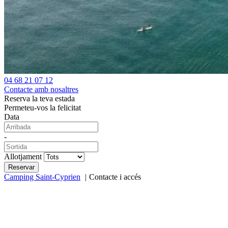
04 68 21 07 12
Contacte amb nosaltres
Reserva la teva estada
Permeteu-vos la felicitat
Data
-
Allotjament
Camping Saint-Cyprien
Contacte i accés