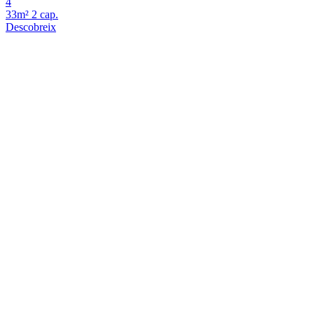
4
33m²
2 cap.
Descobreix