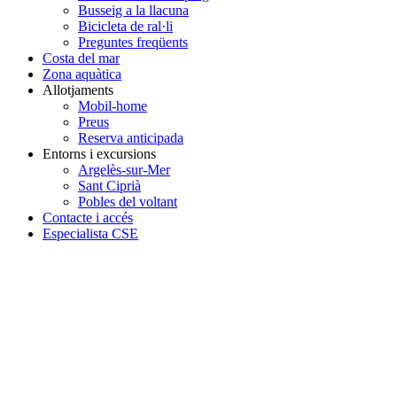
Busseig a la llacuna
Bicicleta de ral·li
Preguntes freqüents
Costa del mar
Zona aquàtica
Allotjaments
Mobil-home
Preus
Reserva anticipada
Entorns i excursions
Argelès-sur-Mer
Sant Ciprià
Pobles del voltant
Contacte i accés
Especialista CSE