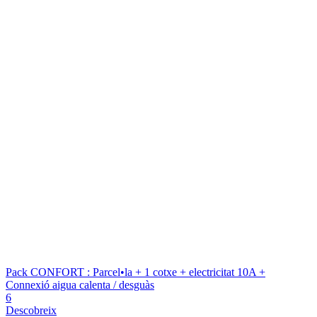
Pack CONFORT : Parcel•la + 1 cotxe + electricitat 10A +
Connexió aigua calenta / desguàs
6
Descobreix