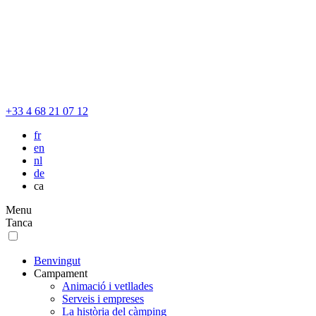
+33 4 68 21 07 12
fr
en
nl
de
ca
Menu
Tanca
Benvingut
Campament
Animació i vetllades
Serveis i empreses
La història del càmping