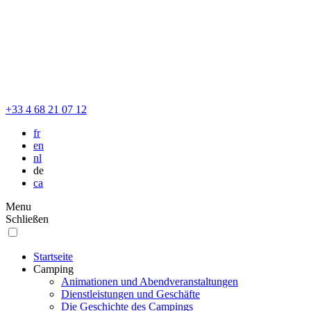
+33 4 68 21 07 12
fr
en
nl
de
ca
Menu
Schließen
Startseite
Camping
Animationen und Abendveranstaltungen
Dienstleistungen und Geschäfte
Die Geschichte des Campings