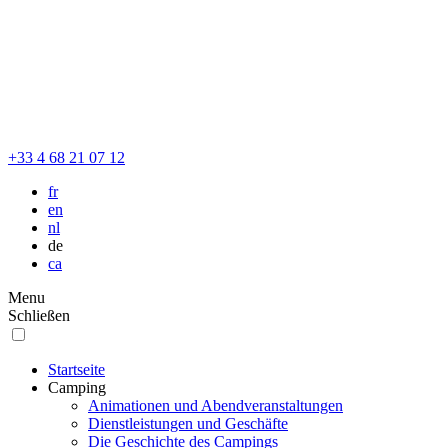
+33 4 68 21 07 12
fr
en
nl
de
ca
Menu
Schließen
Startseite
Camping
Animationen und Abendveranstaltungen
Dienstleistungen und Geschäfte
Die Geschichte des Campings