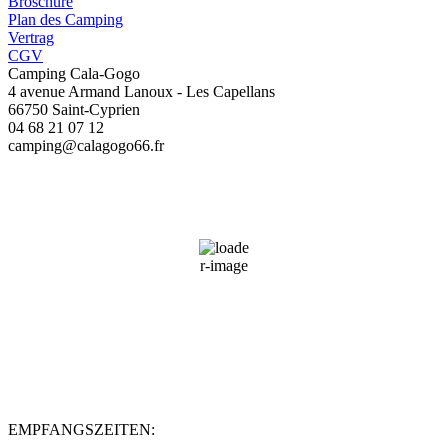
Broschüre
Plan des Camping
Vertrag
CGV
Camping Cala-Gogo
4 avenue Armand Lanoux - Les Capellans
66750 Saint-Cyprien
04 68 21 07 12
camping@calagogo66.fr
Saint-Cyprien, FR
12:31,
07/08/2026
32
°C
40 %
Wind Gust:
9 mph
Clouds:
0%
Sunrise:
06:45
Sunset:
21:01
EMPFANGSZEITEN: