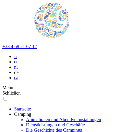
+33 4 68 21 07 12
fr
en
nl
de
ca
Menu
Schließen
Startseite
Camping
Animationen und Abendveranstaltungen
Dienstleistungen und Geschäfte
Die Geschichte des Campings