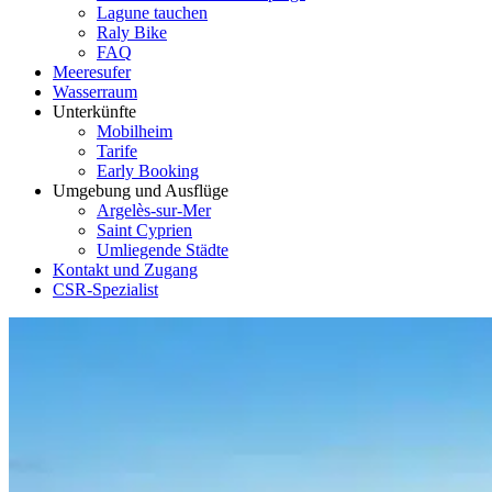
Lagune tauchen
Raly Bike
FAQ
Meeresufer
Wasserraum
Unterkünfte
Mobilheim
Tarife
Early Booking
Umgebung und Ausflüge
Argelès-sur-Mer
Saint Cyprien
Umliegende Städte
Kontakt und Zugang
CSR-Spezialist