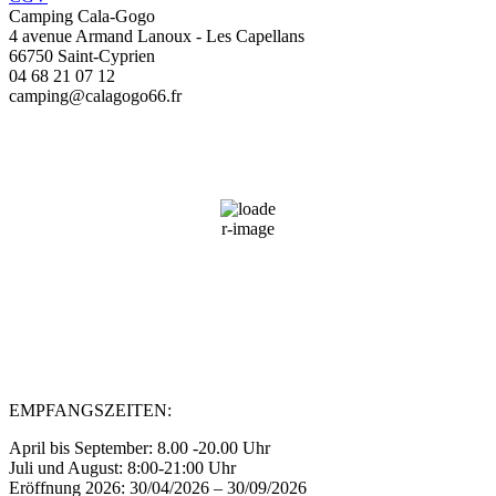
Camping Cala-Gogo
4 avenue Armand Lanoux - Les Capellans
66750 Saint-Cyprien
04 68 21 07 12
camping@calagogo66.fr
Saint-Cyprien, FR
23:45,
07/08/2026
29
°C
46 %
Wind Gust:
6 mph
Clouds:
37%
Sunrise:
06:45
Sunset:
21:01
EMPFANGSZEITEN:
April bis September: 8.00 -20.00 Uhr
Juli und August: 8:00-21:00 Uhr
Eröffnung 2026: 30/04/2026 – 30/09/2026