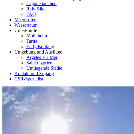
Lagune tauchen
Raly Bike
FAQ
Meeresufer
Wasserraum
Unterkünfte
Mobilheim
Tarife
Early Booking
Umgebung und Ausflüge
Argelès-sur-Mer
Saint Cyprien
Umliegende Städte
Kontakt und Zugang
CSR-Spezialist