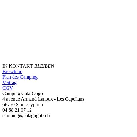
IN KONTAKT
BLEIBEN
Broschüre
Plan des Camping
Vertrag
CGV
Camping Cala-Gogo
4 avenue Armand Lanoux - Les Capellans
66750 Saint-Cyprien
04 68 21 07 12
camping@calagogo66.fr
Saint-Cyprien, FR
14:37,
06/08/2026