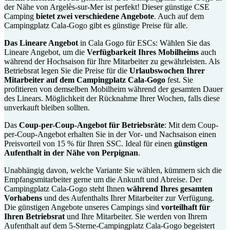
der Nähe von Argelès-sur-Mer ist perfekt! Dieser günstige CSE
Camping
bietet zwei verschiedene Angebote
. Auch auf dem
Campingplatz Cala-Gogo gibt es günstige Preise für alle.
Das Lineare Angebot
in Cala Gogo für ESCs: Wählen Sie das
Lineare Angebot, um die
Verfügbarkeit Ihres Mobilheims
auch
während der Hochsaison für Ihre Mitarbeiter zu gewährleisten. Als
Betriebsrat legen Sie die Preise für die
Urlaubswochen Ihrer
Mitarbeiter auf dem Campingplatz Cala-Gogo
fest. Sie
profitieren von demselben Mobilheim während der gesamten Dauer
des Linears. Möglichkeit der Rücknahme Ihrer Wochen, falls diese
unverkauft bleiben sollten.
Das
Coup-per-Coup-Angebot für Betriebsräte
: Mit dem Coup-
per-Coup-Angebot erhalten Sie in der Vor- und Nachsaison einen
Preisvorteil von 15 % für Ihren SSC. Ideal für einen
günstigen
Aufenthalt in der Nähe von Perpignan
.
Unabhängig davon, welche Variante Sie wählen, kümmern sich die
Empfangsmitarbeiter gerne um die Ankunft und Abreise. Der
Campingplatz Cala-Gogo steht Ihnen
während Ihres gesamten
Vorhabens
und des Aufenthalts Ihrer Mitarbeiter zur Verfügung.
Die günstigen Angebote unseres Campings sind
vorteilhaft für
Ihren Betriebsrat
und Ihre Mitarbeiter. Sie werden von Ihrem
Aufenthalt auf dem 5-Sterne-Campingplatz Cala-Gogo begeistert