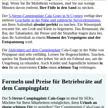
liegt. Wenn Sie Ihr Mobilheim verlassen, sind Sie nur wenige
Minuten davon entfernt,
Ihre Füße in den Sand
zu stecken.
Der
5-Sterne-Campingplatz Cala Gogo in St Cyprien
verfügt über
mehrere
Geschäfte in der Nähe und zahlreiche Serviceleistungen
,
um Ihren Aufenthalt
absolut perfekt
zu machen. Ein Wasserpark
erwartet Sie, um Groß und Klein zu begeistern. Das Restaurant, die
Bar, der Tabakladen, die Presse und die Strandbar tragen dazu bei,
dass Ihr Aufenthalt zu einem
Moment des Vergnügens und der
Entspannung
wird.
Die
Aktivitäten auf dem Campingplatz
Cala-Gogo in der Nähe von
Perpignan sind sehr vielfältig. Lernen Sie Bogenschießen, Tauchen,
spielen Sie Basketball oder leihen Sie sich ein Fahrrad aus, um die
Umgebung zu erkunden. Auch Kinder und Jugendliche können
in
den
für sie reservierten
Clubs
einen
schönen Tag
verbringen.
Formeln und Preise für Betriebsräte auf
dem Campingplatz
Der
5-Sterne-Campingplatz Cala-Gogo
ist ideal für SEKs.
Möchten Sie Ihren Mitarbeitern ermöglichen, ihren
Urlaub an
einem schönen Ort
zu genießen? Der Campingplatz Cala-Gogo in