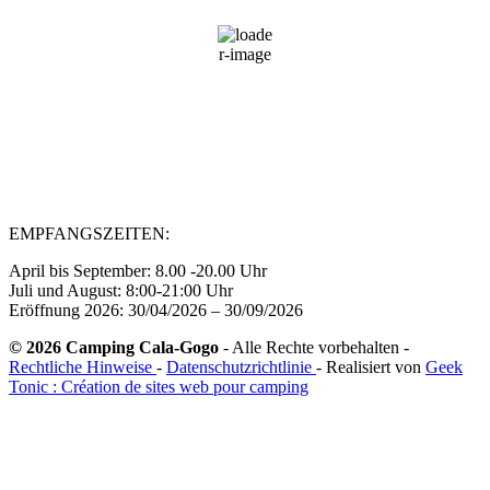
35
°C
39 %
Wind Gust:
12 mph
Clouds:
3%
Sunrise:
06:44
Sunset:
21:03
EMPFANGSZEITEN:
April bis September: 8.00 -20.00 Uhr
Juli und August: 8:00-21:00 Uhr
Eröffnung 2026: 30/04/2026 – 30/09/2026
© 2026 Camping Cala-Gogo
- Alle Rechte vorbehalten -
Rechtliche Hinweise
-
Datenschutzrichtlinie
- Realisiert von
Geek
Tonic : Création de sites web pour camping