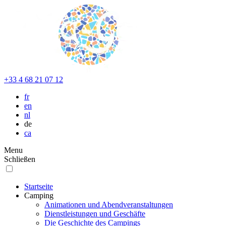
+33 4 68 21 07 12
fr
en
nl
de
ca
Menu
Schließen
Startseite
Camping
Animationen und Abendveranstaltungen
Dienstleistungen und Geschäfte
Die Geschichte des Campings