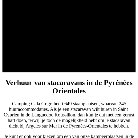
Op
allebei
je
oren
Verhuur van stacaravans in de Pyrénées
Orientales
Camping Cala Gogo heeft 649 staanplaatsen, waarvan 245
huuraccommodaties. Als je een stacaravan wilt huren in Saint-
Cyprien in de Languedoc Roussillon, dan kun je dat met een gerust
hart doen, terwijl je toch de mogelijkheid hebt om je stacaravan
dicht bij Argelès sur Mer in de Pyrénées-Orientales te hebben.
Je kunt er ook voor kiezen om een van onze kampeerplaatsen in de