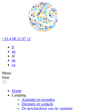
+33 4 68 21 07 12
fr
en
nl
de
ca
Menu
Sluit
Home
Camping
Animatie en avonden
Diensten en winkels
De geschiedenis van de camping