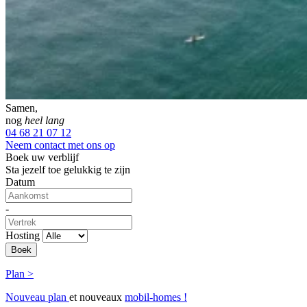
Samen,
nog
heel lang
04 68 21 07 12
Neem contact met ons op
Boek uw verblijf
Sta jezelf toe gelukkig te zijn
Datum
-
Hosting
Plan >
Nouveau plan
et nouveaux
mobil-homes !