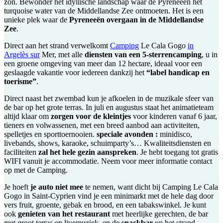
zon. Bewonder het idyllische landschap waar de Pyreneeën het
turquoise water van de Middellandse Zee ontmoeten. Het is een
unieke plek waar de
Pyreneeën overgaan in de Middellandse
Zee
.
Direct aan het strand verwelkomt
Camping
Le Cala Gogo
in
Argelès sur
Mer, met alle
diensten van een 5-sterrencamping
, u in
een groene omgeving van meer dan 12 hectare, ideaal voor een
geslaagde vakantie voor iedereen dankzij het
“label handicap en
toerisme”
.
Direct naast het zwembad kun je afkoelen in de muzikale sfeer van
de bar op het grote terras. In juli en augustus staat het animatieteam
altijd klaar om
zorgen voor de kleintjes
voor kinderen vanaf 6 jaar,
tieners en volwassenen, met een breed aanbod aan activiteiten,
spelletjes en sporttoernooien.
speciale avonden :
minidisco,
livebands, shows, karaoke, schuimparty’s… Kwaliteitsdiensten en
faciliteiten
zal het hele gezin aanspreken
. Je hebt toegang tot gratis
WIFI vanuit je accommodatie. Neem voor meer informatie contact
op met de Camping.
Je hoeft
je auto niet mee
te nemen, want dicht bij Camping Le Cala
Gogo in Saint-Cyprien vind je een minimarkt met de hele dag door
vers fruit, groente, gebak en brood, en een tabakswinkel. Je kunt
ook
genieten van het restaurant
met heerlijke gerechten, de bar
met groot terras en livemuziek, en de
snackbar
op het strand.