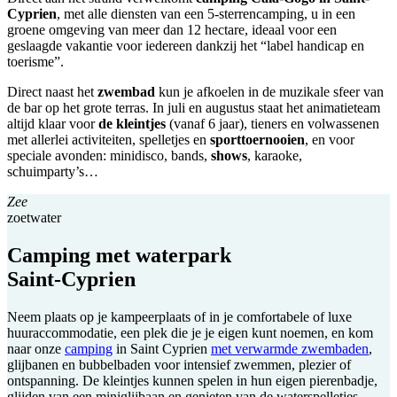
Cyprien
, met alle diensten van een 5-sterrencamping, u in een
groene omgeving van meer dan 12 hectare, ideaal voor een
geslaagde vakantie voor iedereen dankzij het “label handicap en
toerisme”.
Direct naast het
zwembad
kun je afkoelen in de muzikale sfeer van
de bar op het grote terras. In juli en augustus staat het animatieteam
altijd klaar voor
de kleintjes
(vanaf 6 jaar), tieners en volwassenen
met allerlei activiteiten, spelletjes en
sporttoernooien
, en voor
speciale avonden: minidisco, bands,
shows
, karaoke,
schuimparty’s…
Zee
zoetwater
Camping met waterpark
Saint-Cyprien
Neem plaats op je kampeerplaats of in je comfortabele of luxe
huuraccommodatie, een plek die je je eigen kunt noemen, en kom
naar onze
camping
in Saint Cyprien
met verwarmde zwembaden
,
glijbanen en bubbelbaden voor intensief zwemmen, plezier of
ontspanning. De kleintjes kunnen spelen in hun eigen pierenbadje,
glijden van een miniglijbaan en genieten van de waterspelletjes,