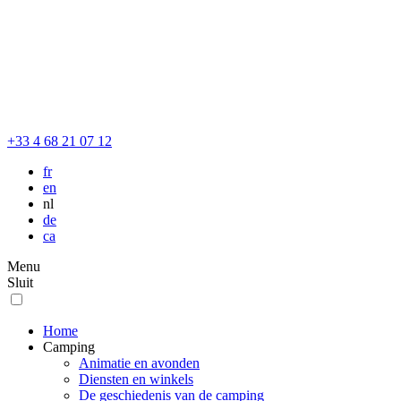
+33 4 68 21 07 12
fr
en
nl
de
ca
Menu
Sluit
Home
Camping
Animatie en avonden
Diensten en winkels
De geschiedenis van de camping