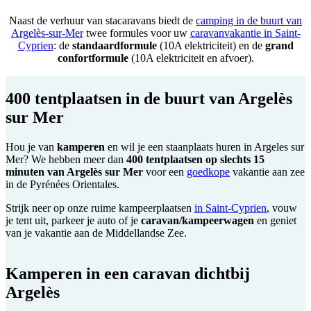
Naast de verhuur van stacaravans biedt de
camping in de buurt van
Argelès-sur-Mer
twee formules voor uw
caravanvakantie in Saint-
Cyprien
: de
standaardformule
(10A elektriciteit) en de
grand
confortformule
(10A elektriciteit en afvoer).
400 tentplaatsen in de buurt van Argelès
sur Mer
Hou je van
kamperen
en wil je een staanplaats huren in Argeles sur
Mer? We hebben meer dan
400 tentplaatsen op slechts 15
minuten van Argelès sur Mer
voor een
goedkope
vakantie aan zee
in de Pyrénées Orientales.
Strijk neer op onze ruime kampeerplaatsen
in Saint-Cyprien
, vouw
je tent uit, parkeer je auto of je
caravan/kampeerwagen
en geniet
van je vakantie aan de Middellandse Zee.
Kamperen in een caravan dichtbij
Argelès