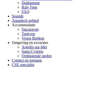
Duiklagune
Raly Fiets
FAQ
Seaside
Aquatisch gebied
Accommodatie
Stacaravan
Tarieven
Vroeg Boeken
Omgeving en excursies
Argelès-sur-Mer
Saint-Cyprien
Omliggende steden
Contact en toegang
CSE specialist