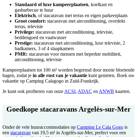
Standaard of luxe kampeerplaatsen
, koelkast en
gasbarbecue te huur
Elektrisch
, of stacaravan met terras en eigen parkeerplaats
Groot comfort:
stacaravan met airconditioning, overdekt
terras, televisie
Privilege:
stacaravan met airconditioning, televisie,
beddengoed en vaatwasser
Prestige:
stacaravan met airconditioning, luxe televisie, 2
badkamers, 3 of 4 slaapkamers
PMR:
stacaravan voor mensen met beperkte mobiliteit,
airconditioning, televisie
Kampeerplaatsen tot 100 m² worden begrensd door mooie bloeiende
hagen, zodat je
in alle rust van je vakantie
kunt genieten. Boek uw
vakantie op Camping Calagogo in Zuid-Frankrijk.
Je kunt ook profiteren van onze
ACSI
,
ADAC
en
ANWB
kaarten.
Goedkope stacaravans Argelès-sur-Mer
Onder de vele huuraccommodaties op
Camping Le Cala Gogo
is
een
stacaravan
van 19,5 m² in Argelès-sur-Mer, perfect voor een