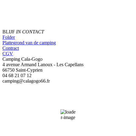
BLIJF
IN CONTACT
Folder
Plattegrond van de camping
Contract
CGV
Camping Cala-Gogo
4 avenue Armand Lanoux - Les Capellans
66750 Saint-Cyprien
04 68 21 07 12
camping@calagogo66.fr
Saint-Cyprien, FR
02:08,
08/08/2026
28
°C
32 %
Wind Gust:
4 mph
Clouds:
25%