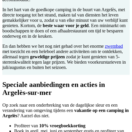
In het hart van de goedkope camping in de buurt van Argelès, met
directe toegang tot het strand, maken tal van diensten het leven
gemakkelijker voor u, zodat u van elke minuut van uw verblijf kunt
genieten. Kortom, de
beste waar voor je geld
. Een minimarkt om
boodschappen te doen of een afhaalrestaurant om tijd te besparen
onderweg en in de keuken.
En dan hebben we het nog niet gehad over het enorme
zwembad
met toezicht en een heleboel andere activiteiten om te ontdekken,
allemaal tegen
geweldige prijzen
zodat je kunt genieten van 5-
sterrenkwaliteit tegen lage prijzen. We bieden voorkeurstarieven in
juli/augustus en buiten het seizoen.
Speciale aanbiedingen en acties in
Argelès-sur-mer
Op zoek naar een onderbreking van de dagelijkse sleur en een
verandering van omgeving tijdens een
vakantie op een camping in
Argelès
? Aarzel dus niet.
Profiteer van
10% vroegboekkorting
Boek in april, mei, juni en september gratis en profiteer van