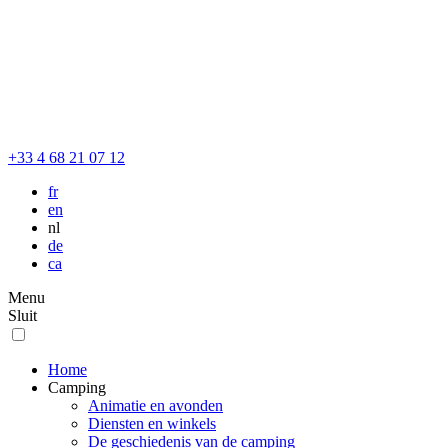
+33 4 68 21 07 12
fr
en
nl
de
ca
Menu
Sluit
Home
Camping
Animatie en avonden
Diensten en winkels
De geschiedenis van de camping