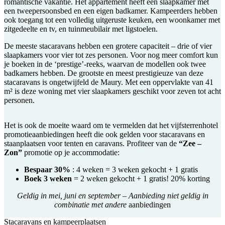
romantische vakantie. Het appartement heeft een slaapkamer met
een tweepersoonsbed en een eigen badkamer. Kampeerders hebben
ook toegang tot een volledig uitgeruste keuken, een woonkamer met
zitgedeelte en tv, en tuinmeubilair met ligstoelen.
De meeste stacaravans hebben een grotere capaciteit – drie of vier
slaapkamers voor vier tot zes personen. Voor nog meer comfort kun
je boeken in de ‘prestige’-reeks, waarvan de modellen ook twee
badkamers hebben. De grootste en meest prestigieuze van deze
stacaravans is ongetwijfeld de Maury. Met een oppervlakte van 41
m² is deze woning met vier slaapkamers geschikt voor zeven tot acht
personen.
Het is ook de moeite waard om te vermelden dat het vijfsterrenhotel
promotieaanbiedingen heeft die ook gelden voor stacaravans en
staanplaatsen voor tenten en caravans. Profiteer van de
“Zee –
Zon”
promotie op je accommodatie:
Bespaar 30%
: 4 weken = 3 weken gekocht + 1 gratis
Boek 3 weken
= 2 weken gekocht + 1 gratis! 20% korting
Geldig in mei, juni en september
–
Aanbieding niet geldig in
combinatie met andere
aanbiedingen
Stacaravans en kampeerplaatsen