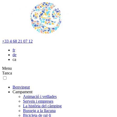
+33 4 68 21 07 12
fr
de
ca
Menu
Tanca
Benvingut
Campament
Animació i vetllades
Serveis i empreses
La història del càmping
Busseig a la llacuna
Bicicleta de ral·li