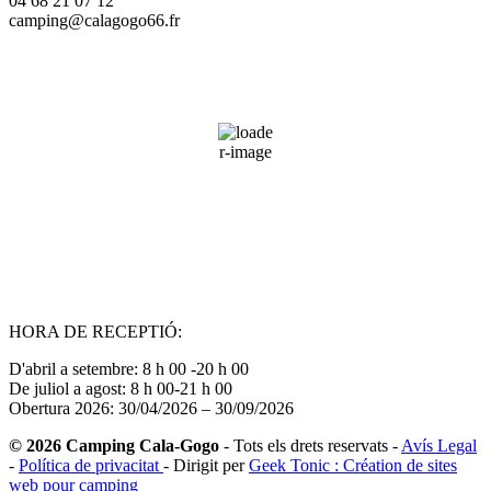
04 68 21 07 12
camping@calagogo66.fr
Saint-Cyprien, FR
05:06,
09/08/2026
22
°C
41 %
Wind Gust:
4 mph
Clouds:
56%
Sunrise:
06:48
Sunset:
20:59
HORA DE RECEPTIÓ:
D'abril a setembre: 8 h 00 -20 h 00
De juliol a agost: 8 h 00-21 h 00
Obertura 2026: 30/04/2026 – 30/09/2026
© 2026 Camping Cala-Gogo
- Tots els drets reservats -
Avís Legal
-
Política de privacitat
- Dirigit per
Geek Tonic : Création de sites
web pour camping