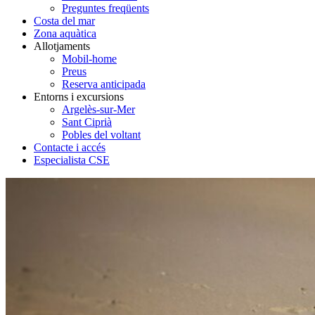
Preguntes freqüents
Costa del mar
Zona aquàtica
Allotjaments
Mobil-home
Preus
Reserva anticipada
Entorns i excursions
Argelès-sur-Mer
Sant Ciprià
Pobles del voltant
Contacte i accés
Especialista CSE