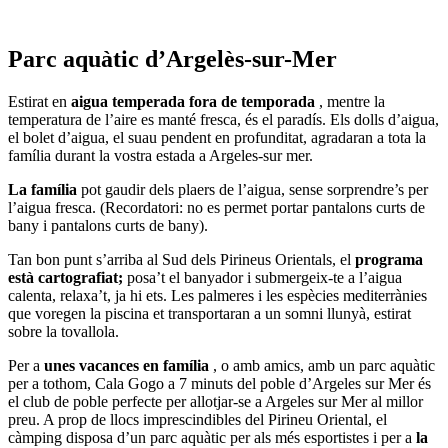
Parc aquàtic d’Argelès-sur-Mer
Estirat en
aigua temperada fora de temporada
, mentre la
temperatura de l’aire es manté fresca, és el paradís. Els dolls d’aigua,
el bolet d’aigua, el suau pendent en profunditat, agradaran a tota la
família durant la vostra estada a Argeles-sur mer.
La família
pot gaudir dels plaers de l’aigua, sense sorprendre’s per
l’aigua fresca. (Recordatori: no es permet portar pantalons curts de
bany i pantalons curts de bany).
Tan bon punt s’arriba al Sud dels Pirineus Orientals, el
programa
està cartografiat;
posa’t el banyador i submergeix-te a l’aigua
calenta, relaxa’t, ja hi ets. Les palmeres i les espècies mediterrànies
que voregen la piscina et transportaran a un somni llunyà, estirat
sobre la tovallola.
Per a
unes vacances en família
, o amb amics, amb un parc aquàtic
per a tothom, Cala Gogo a 7 minuts del poble d’Argeles sur Mer és
el club de poble perfecte per allotjar-se a Argeles sur Mer al millor
preu. A prop de llocs imprescindibles del Pirineu Oriental, el
càmping disposa d’un parc aquàtic per als més esportistes i per a
la