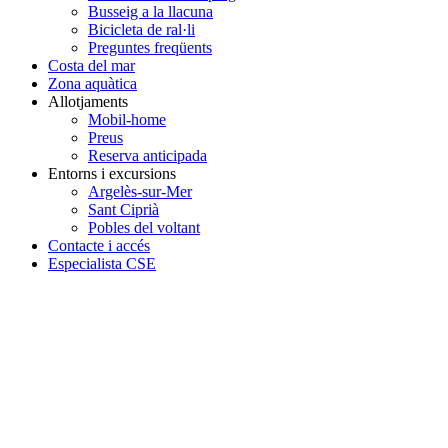
Busseig a la llacuna
Bicicleta de ral·li
Preguntes freqüents
Costa del mar
Zona aquàtica
Allotjaments
Mobil-home
Preus
Reserva anticipada
Entorns i excursions
Argelès-sur-Mer
Sant Ciprià
Pobles del voltant
Contacte i accés
Especialista CSE