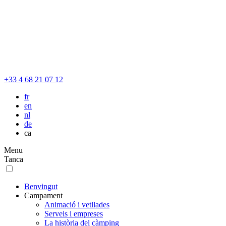
+33 4 68 21 07 12
fr
en
nl
de
ca
Menu
Tanca
Benvingut
Campament
Animació i vetllades
Serveis i empreses
La història del càmping