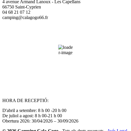
4 avenue Armand Lanoux - Les Capellans
66750 Saint-Cyprien
04 68 21 07 12
camping@calagogo66.fr
Saint-Cyprien, FR
14:36,
06/08/2026
35
°C
39 %
Wind Gust:
12 mph
Clouds:
3%
Sunrise:
06:44
Sunset:
21:03
HORA DE RECEPTIÓ:
D'abril a setembre: 8 h 00 -20 h 00
De juliol a agost: 8 h 00-21 h 00
Obertura 2026: 30/04/2026 – 30/09/2026
© 2026 Camping Cala-Gogo
- Tots els drets reservats -
Avís Legal