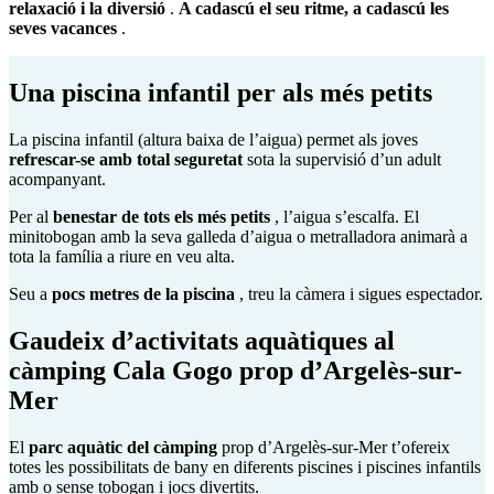
relaxació i la diversió
.
A cadascú el seu ritme, a cadascú les
seves vacances
.
Una piscina infantil per als més petits
La piscina infantil (altura baixa de l’aigua) permet als joves
refrescar-se amb total seguretat
sota la supervisió d’un adult
acompanyant.
Per al
benestar de tots els més petits
, l’aigua s’escalfa. El
minitobogan amb la seva galleda d’aigua o metralladora animarà a
tota la família a riure en veu alta.
Seu a
pocs metres de la piscina
, treu la càmera i sigues espectador.
Gaudeix d’activitats aquàtiques al
càmping Cala Gogo prop d’Argelès-sur-
Mer
El
parc aquàtic del càmping
prop d’Argelès-sur-Mer
t’ofereix
totes les possibilitats de bany en diferents piscines i piscines infantils
amb o sense tobogan i jocs divertits.