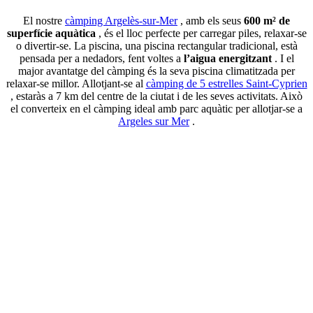
El nostre
càmping Argelès-sur-Mer
, amb els seus
600 m² de
superfície aquàtica
, és el lloc perfecte per carregar piles, relaxar-se
o divertir-se. La piscina, una piscina rectangular tradicional, està
pensada per a nedadors, fent voltes a
l’aigua energitzant
. I el
major avantatge del càmping és la seva piscina climatitzada per
relaxar-se millor. Allotjant-se al
càmping de 5 estrelles Saint-Cyprien
, estaràs a 7 km del centre de la ciutat i de les seves activitats. Això
el converteix en el càmping ideal amb parc aquàtic per allotjar-se a
Argeles sur Mer
.