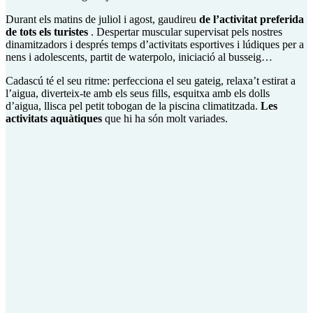
Durant els matins de juliol i agost, gaudireu
de l’activitat preferida
de tots els turistes
. Despertar muscular supervisat pels nostres
dinamitzadors i després temps d’activitats esportives i lúdiques per a
nens i adolescents, partit de waterpolo, iniciació al busseig…
Cadascú té el seu ritme: perfecciona el seu gateig, relaxa’t estirat a
l’aigua, diverteix-te amb els seus fills, esquitxa amb els dolls
d’aigua, llisca pel petit tobogan de la piscina climatitzada.
Les
activitats aquàtiques
que hi ha són molt variades.