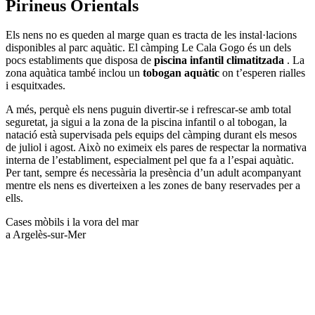
Pirineus Orientals
Els nens no es queden al marge quan es tracta de les instal·lacions
disponibles al parc aquàtic. El càmping Le Cala Gogo és un dels
pocs establiments que disposa de
piscina infantil climatitzada
. La
zona aquàtica també inclou un
tobogan aquàtic
on t’esperen rialles
i esquitxades.
A més, perquè els nens puguin divertir-se i refrescar-se amb total
seguretat, ja sigui a la zona de la piscina infantil o al tobogan, la
natació està supervisada pels equips del càmping durant els mesos
de juliol i agost. Això no eximeix els pares de respectar la normativa
interna de l’establiment, especialment pel que fa a l’espai aquàtic.
Per tant, sempre és necessària la presència d’un adult acompanyant
mentre els nens es diverteixen a les zones de bany reservades per a
ells.
Cases mòbils i la vora del mar
a Argelès-sur-Mer