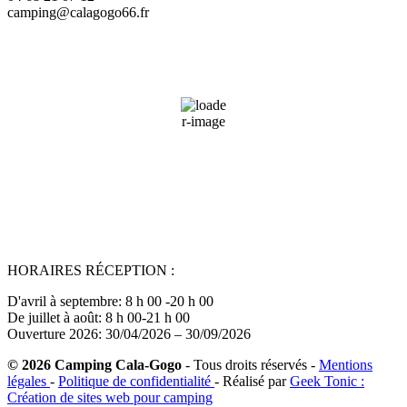
camping@calagogo66.fr
Saint-Cyprien, FR
22:41,
06/08/2026
27
°C
44 %
Wind Gust:
14 mph
Clouds:
100%
Sunrise:
06:44
Sunset:
21:03
HORAIRES RÉCEPTION :
D'avril à septembre: 8 h 00 -20 h 00
De juillet à août: 8 h 00-21 h 00
Ouverture 2026: 30/04/2026 – 30/09/2026
© 2026 Camping Cala-Gogo
- Tous droits réservés -
Mentions
légales
-
Politique de confidentialité
- Réalisé par
Geek Tonic :
Création de sites web pour camping