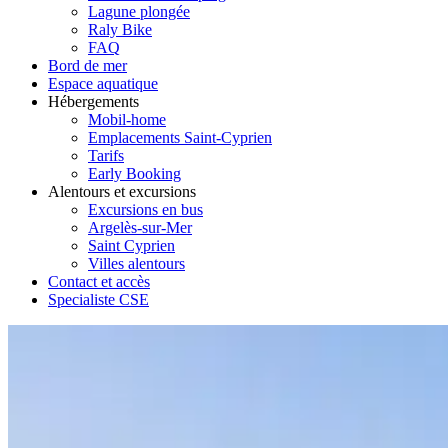
Lagune plongée
Raly Bike
FAQ
Bord de mer
Espace aquatique
Hébergements
Mobil-home
Emplacements Saint-Cyprien
Tarifs
Early Booking
Alentours et excursions
Excursions en bus
Argelès-sur-Mer
Saint Cyprien
Villes alentours
Contact et accès
Specialiste CSE