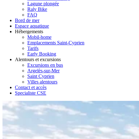
Lagune plongée
Raly Bike
FAQ
Bord de mer
Espace aquatique
Hébergements
Mobil-home
Emplacements Saint-Cyprien
Tarifs
Early Booking
Alentours et excursions
Excursions en bus
Argelès-sur-Mer
Saint Cyprien
Villes alentours
Contact et accès
Specialiste CSE