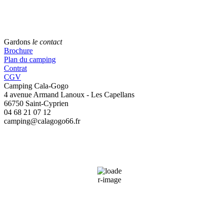
Gardons
le contact
Brochure
Plan du camping
Contrat
CGV
Camping Cala-Gogo
4 avenue Armand Lanoux - Les Capellans
66750 Saint-Cyprien
04 68 21 07 12
camping@calagogo66.fr
Saint-Cyprien, FR
04:49,
09/08/2026
22
°C
41 %
Wind Gust:
4 mph
Clouds:
56%
Sunrise:
06:48
Sunset:
20:59