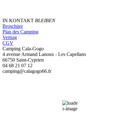
IN KONTAKT
BLEIBEN
Broschüre
Plan des Camping
Vertrag
CGV
Camping Cala-Gogo
4 avenue Armand Lanoux - Les Capellans
66750 Saint-Cyprien
04 68 21 07 12
camping@calagogo66.fr
Saint-Cyprien, FR
01:15,
07/08/2026
26
°C
39 %
Wind Gust:
18 mph
Clouds:
100%
Sunrise:
06:45
Sunset:
21:01