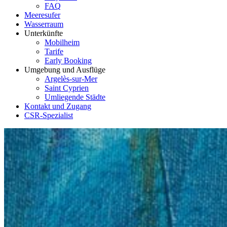
FAQ
Meeresufer
Wasserraum
Unterkünfte
Mobilheim
Tarife
Early Booking
Umgebung und Ausflüge
Argelès-sur-Mer
Saint Cyprien
Umliegende Städte
Kontakt und Zugang
CSR-Spezialist