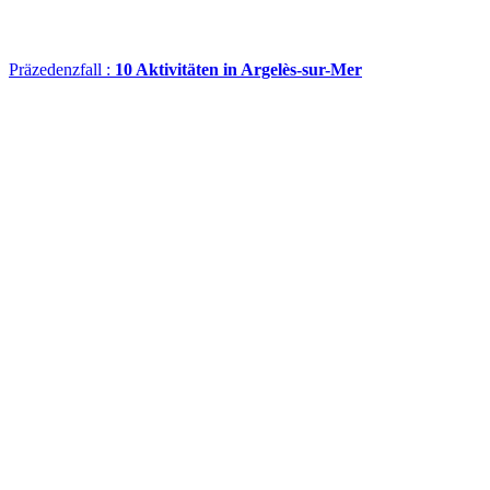
Präzedenzfall :
10 Aktivitäten in Argelès-sur-Mer