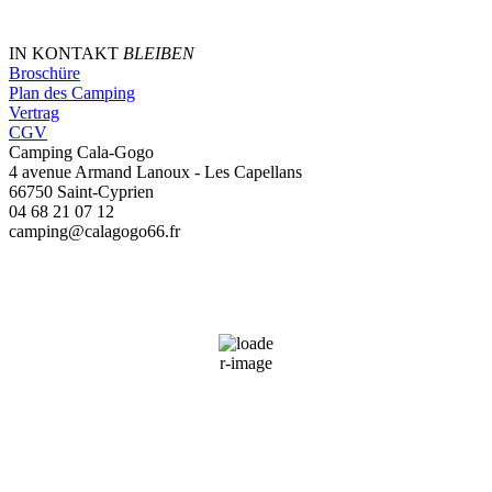
IN KONTAKT
BLEIBEN
Broschüre
Plan des Camping
Vertrag
CGV
Camping Cala-Gogo
4 avenue Armand Lanoux - Les Capellans
66750 Saint-Cyprien
04 68 21 07 12
camping@calagogo66.fr
Saint-Cyprien, FR
09:32,
07/08/2026
27
°C
48 %
Wind Gust:
13 mph
Clouds:
0%
Sunrise:
06:45
Sunset:
21:01