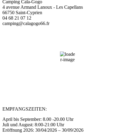
Camping Cala-Gogo
4 avenue Armand Lanoux - Les Capellans
66750 Saint-Cyprien
04 68 21 07 12
camping@calagogo66.fr
Saint-Cyprien, FR
06:27,
08/08/2026
27
°C
37 %
Wind Gust:
4 mph
Clouds:
0%
Sunrise:
06:46
Sunset:
21:00
EMPFANGSZEITEN:
April bis September: 8.00 -20.00 Uhr
Juli und August: 8:00-21:00 Uhr
Eröffnung 2026: 30/04/2026 – 30/09/2026