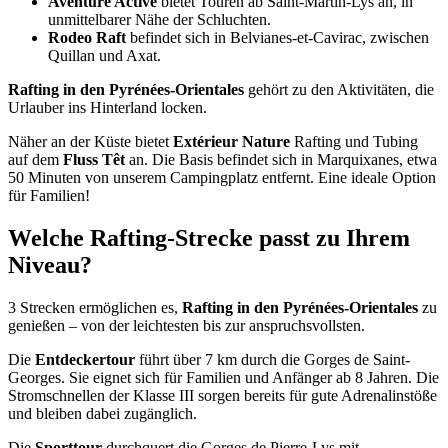
Aventure Active
bietet Touren ab Saint-Martin-Lys an, in
unmittelbarer Nähe der Schluchten.
Rodeo Raft
befindet sich in Belvianes-et-Cavirac, zwischen
Quillan und Axat.
Rafting in den Pyrénées-Orientales
gehört zu den Aktivitäten, die
Urlauber ins Hinterland locken.
Näher an der Küste bietet
Extérieur Nature
Rafting und Tubing
auf dem
Fluss Têt
an. Die Basis befindet sich in Marquixanes, etwa
50 Minuten von unserem Campingplatz entfernt. Eine ideale Option
für Familien!
Welche Rafting-Strecke passt zu Ihrem
Niveau?
3 Strecken ermöglichen es,
Rafting in den Pyrénées-Orientales
zu
genießen – von der leichtesten bis zur anspruchsvollsten.
Die
Entdeckertour
führt über 7 km durch die Gorges de Saint-
Georges. Sie eignet sich für Familien und Anfänger ab 8 Jahren. Die
Stromschnellen der Klasse III sorgen bereits für gute Adrenalinstöße
und bleiben dabei zugänglich.
Die
Sporttour
durchquert die Gorges de Pierre-Lys mit