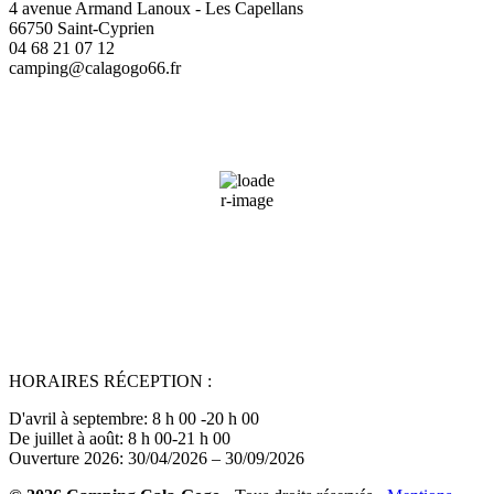
4 avenue Armand Lanoux - Les Capellans
66750 Saint-Cyprien
04 68 21 07 12
camping@calagogo66.fr
Saint-Cyprien, FR
13:00,
08/08/2026
35
°C
27 %
Wind Gust:
8 mph
Clouds:
0%
Sunrise:
06:46
Sunset:
21:00
HORAIRES RÉCEPTION :
D'avril à septembre: 8 h 00 -20 h 00
De juillet à août: 8 h 00-21 h 00
Ouverture 2026: 30/04/2026 – 30/09/2026