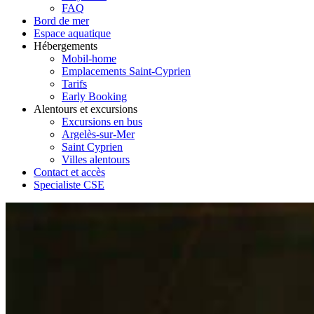
FAQ
Bord de mer
Espace aquatique
Hébergements
Mobil-home
Emplacements Saint-Cyprien
Tarifs
Early Booking
Alentours et excursions
Excursions en bus
Argelès-sur-Mer
Saint Cyprien
Villes alentours
Contact et accès
Specialiste CSE