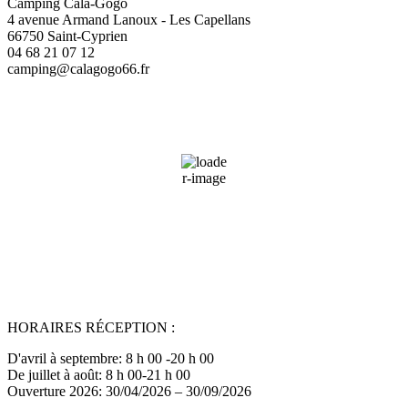
Camping Cala-Gogo
4 avenue Armand Lanoux - Les Capellans
66750 Saint-Cyprien
04 68 21 07 12
camping@calagogo66.fr
Saint-Cyprien, FR
06:55,
10/08/2026
26
°C
39 %
Wind Gust:
5 mph
Clouds:
18%
Sunrise:
06:49
Sunset:
20:57
HORAIRES RÉCEPTION :
D'avril à septembre: 8 h 00 -20 h 00
De juillet à août: 8 h 00-21 h 00
Ouverture 2026: 30/04/2026 – 30/09/2026