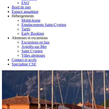
FAQ
Bord de mer
Espace aquatique
Hébergements
Mobil-home
Emplacements Saint-Cyprien
Tarifs
Early Booking
Alentours et excursions
Excursions en bus
Argelès-sur-Mer
Saint Cyprien
Villes alentours
Contact et accès
Specialiste CSE