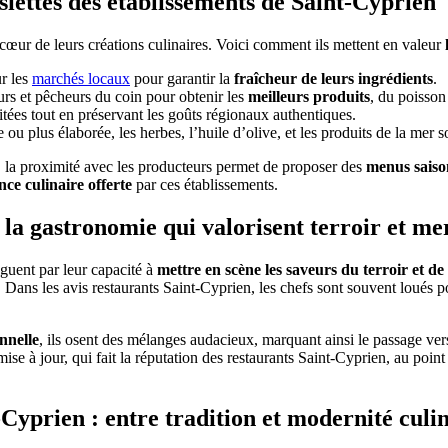
siettes des établissements de Saint-Cyprien
cœur de leurs créations culinaires. Voici comment ils mettent en valeur
r les
marchés locaux
pour garantir la
fraîcheur de leurs ingrédients
.
eurs et pêcheurs du coin pour obtenir les
meilleurs produits
, du poisson
sitées tout en préservant les goûts régionaux authentiques.
ou plus élaborée, les herbes, l’huile d’olive, et les produits de la mer s
s, la proximité avec les producteurs permet de proposer des
menus saiso
nce culinaire offerte
par ces établissements.
e la gastronomie qui valorisent terroir et me
nguent par leur capacité à
mettre en scène les saveurs du terroir et de
. Dans les avis restaurants Saint-Cyprien, les chefs sont souvent loués 
onnelle
, ils osent des mélanges audacieux, marquant ainsi le passage ve
se à jour, qui fait la réputation des restaurants Saint-Cyprien, au point 
Cyprien : entre tradition et modernité culi