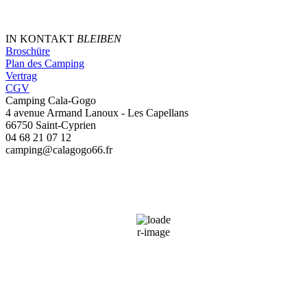
IN KONTAKT
BLEIBEN
Broschüre
Plan des Camping
Vertrag
CGV
Camping Cala-Gogo
4 avenue Armand Lanoux - Les Capellans
66750 Saint-Cyprien
04 68 21 07 12
camping@calagogo66.fr
Saint-Cyprien, FR
09:02,
09/08/2026
26
°C
64 %
Wind Gust:
4 mph
Clouds:
44%
Sunrise:
06:48
Sunset:
20:59