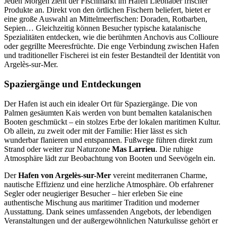
Jeden Morgen zieht der Fischmarkt im Hafen Liebhaber frischer
Produkte an. Direkt von den örtlichen Fischern beliefert, bietet er
eine große Auswahl an Mittelmeerfischen: Doraden, Rotbarben,
Sepien… Gleichzeitig können Besucher typische katalanische
Spezialitäten entdecken, wie die berühmten Anchovis aus Collioure
oder gegrillte Meeresfrüchte. Die enge Verbindung zwischen Hafen
und traditioneller Fischerei ist ein fester Bestandteil der Identität von
Argelès-sur-Mer.
Spaziergänge und Entdeckungen
Der Hafen ist auch ein idealer Ort für Spaziergänge. Die von
Palmen gesäumten Kais werden von bunt bemalten katalanischen
Booten geschmückt – ein stolzes Erbe der lokalen maritimen Kultur.
Ob allein, zu zweit oder mit der Familie: Hier lässt es sich
wunderbar flanieren und entspannen. Fußwege führen direkt zum
Strand oder weiter zur Naturzone
Mas Larrieu
. Die ruhige
Atmosphäre lädt zur Beobachtung von Booten und Seevögeln ein.
Der
Hafen von Argelès-sur-Mer
vereint mediterranen Charme,
nautische Effizienz und eine herzliche Atmosphäre. Ob erfahrener
Segler oder neugieriger Besucher – hier erleben Sie eine
authentische Mischung aus maritimer Tradition und moderner
Ausstattung. Dank seines umfassenden Angebots, der lebendigen
Veranstaltungen und der außergewöhnlichen Naturkulisse gehört er