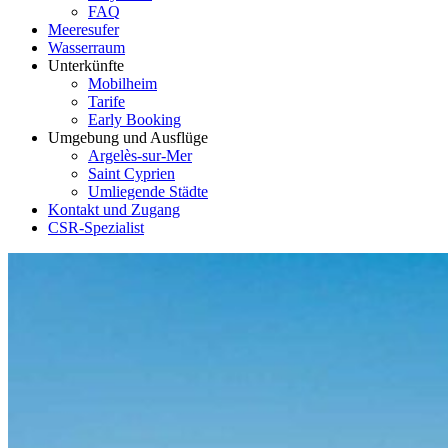
FAQ
Meeresufer
Wasserraum
Unterkünfte
Mobilheim
Tarife
Early Booking
Umgebung und Ausflüge
Argelès-sur-Mer
Saint Cyprien
Umliegende Städte
Kontakt und Zugang
CSR-Spezialist