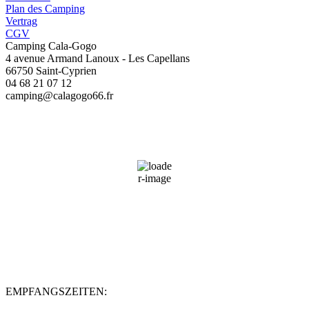
Plan des Camping
Vertrag
CGV
Camping Cala-Gogo
4 avenue Armand Lanoux - Les Capellans
66750 Saint-Cyprien
04 68 21 07 12
camping@calagogo66.fr
Saint-Cyprien, FR
01:20,
09/08/2026
25
°C
41 %
Wind Gust:
3 mph
Clouds:
100%
Sunrise:
06:48
Sunset:
20:59
EMPFANGSZEITEN: