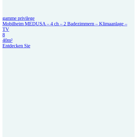
gamme privilege
Mobilheim MEDUSA – 4 ch – 2 Badezimmern – Klimaanlage –
TV
8
40m²
Entdecken Sie