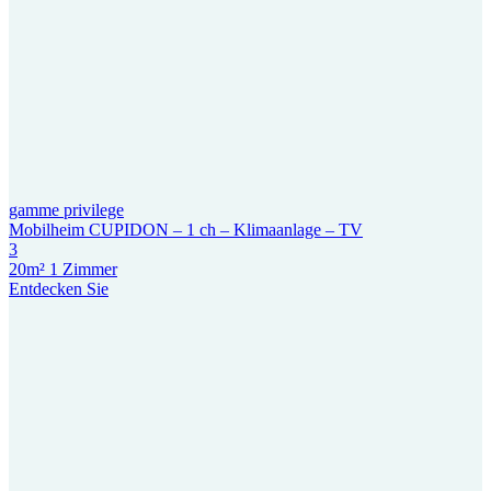
gamme privilege
Mobilheim CUPIDON – 1 ch – Klimaanlage – TV
3
20m²
1 Zimmer
Entdecken Sie