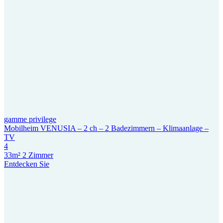
gamme privilege
Mobilheim VENUSIA – 2 ch – 2 Badezimmern – Klimaanlage –
TV
4
33m²
2 Zimmer
Entdecken Sie