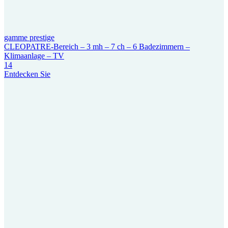
gamme prestige
CLEOPATRE-Bereich – 3 mh – 7 ch – 6 Badezimmern –
Klimaanlage – TV
14
Entdecken Sie