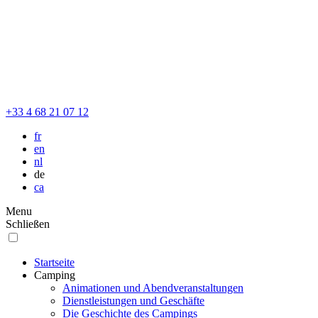
+33 4 68 21 07 12
fr
en
nl
de
ca
Menu
Schließen
Startseite
Camping
Animationen und Abendveranstaltungen
Dienstleistungen und Geschäfte
Die Geschichte des Campings