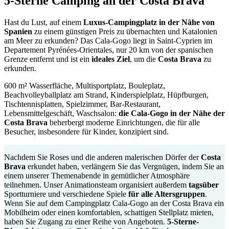
5-Sterne Camping an der Costa Brava
Hast du Lust, auf einem
Luxus-Campingplatz in der Nähe von
Spanien
zu einem günstigen Preis zu übernachten und Katalonien
am Meer zu erkunden? Das Cala-Gogo liegt in Saint-Cyprien im
Departement Pyrénées-Orientales, nur 20 km von der spanischen
Grenze entfernt und ist ein
ideales Ziel
, um die
Costa Brava
zu
erkunden.
600 m² Wasserfläche, Multisportplatz, Bouleplatz,
Beachvolleyballplatz am Strand, Kinderspielplatz, Hüpfburgen,
Tischtennisplatten, Spielzimmer, Bar-Restaurant,
Lebensmittelgeschäft, Waschsalon:
die Cala-Gogo in der Nähe der
Costa Brava
beherbergt moderne Einrichtungen, die für alle
Besucher, insbesondere für Kinder, konzipiert sind.
Nachdem Sie Roses und die anderen malerischen Dörfer der
Costa
Brava
erkundet haben, verlängern Sie das Vergnügen, indem Sie an
einem unserer Themenabende in gemütlicher Atmosphäre
teilnehmen. Unser Animationsteam organisiert außerdem
tagsüber
Sportturniere und verschiedene Spiele
für alle Altersgruppen
.
Wenn Sie auf dem Campingplatz Cala-Gogo an der Costa Brava ein
Mobilheim oder einen komfortablen, schattigen Stellplatz mieten,
haben Sie Zugang zu einer Reihe von Angeboten.
5-Sterne-