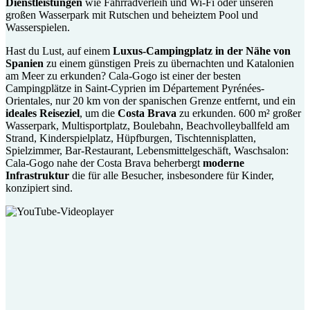
Dienstleistungen
wie Fahrradverleih und Wi-Fi oder unseren
großen Wasserpark mit Rutschen und beheiztem Pool und
Wasserspielen.
Hast du Lust, auf einem
Luxus-Campingplatz in der Nähe von
Spanien
zu einem günstigen Preis zu übernachten und Katalonien
am Meer zu erkunden? Cala-Gogo ist einer der besten
Campingplätze in Saint-Cyprien im Département Pyrénées-
Orientales, nur 20 km von der spanischen Grenze entfernt, und ein
ideales Reiseziel
, um die
Costa Brava
zu erkunden. 600 m² großer
Wasserpark, Multisportplatz, Boulebahn, Beachvolleyballfeld am
Strand, Kinderspielplatz, Hüpfburgen, Tischtennisplatten,
Spielzimmer, Bar-Restaurant, Lebensmittelgeschäft, Waschsalon:
Cala-Gogo nahe der Costa Brava beherbergt
moderne
Infrastruktur
die für alle Besucher, insbesondere für Kinder,
konzipiert sind.