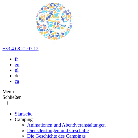
+33 4 68 21 07 12
fr
en
nl
de
ca
Menu
Schließen
Startseite
Camping
Animationen und Abendveranstaltungen
Dienstleistungen und Geschäfte
Die Geschichte des Campings