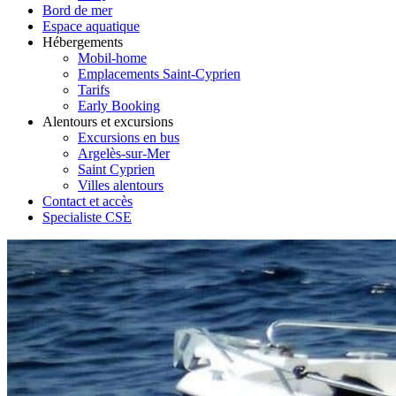
Bord de mer
Espace aquatique
Hébergements
Mobil-home
Emplacements Saint-Cyprien
Tarifs
Early Booking
Alentours et excursions
Excursions en bus
Argelès-sur-Mer
Saint Cyprien
Villes alentours
Contact et accès
Specialiste CSE