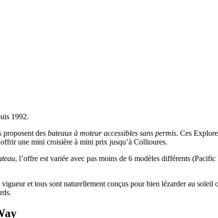
puis 1992.
ls proposent des
bateaux à moteur accessibles sans permis
. Ces Explor
offrir une mini croisière à mini prix jusqu’à Collioures.
ateau
, l’offre est variée avec pas moins de 6 modèles différents (Pacifi
gueur et tous sont naturellement conçus pour bien lézarder au soleil ou
rds.
 Way